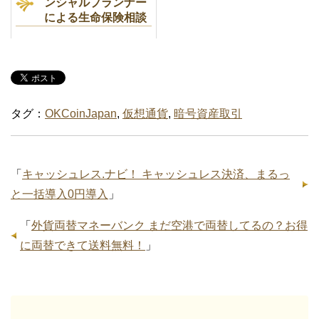
ンシャルプランナー
による生命保険相談
タグ：
OKCoinJapan
,
仮想通貨
,
暗号資産取引
「
キャッシュレス.ナビ！ キャッシュレス決済、まるっ
と一括導入0円導入
」
「
外貨両替マネーバンク まだ空港で両替してるの？お得
に両替できて送料無料！
」