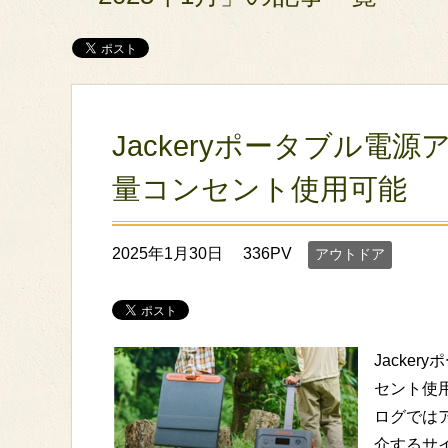
Jackeryポータブル電
量コンセント使用可能
2025年1月30日
336PV
アウトドア
Jacke
セント使
ログでは
介するサイ