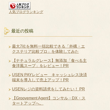
人気ブログランキング
最近の投稿
最大7社を無料一括比較できる「外構・エ
クステリア比較プロ」を体験してみた
【ナチュラルグレース】無添加「食べる主
食洋風スープ」をレビュー！PR
USEN PAYレビュー キャッシュレス決済
端末を導入して売上アップ！PR
USENレジの資料請求をしてみたい！ PR
【Groovement Agent】コンサル・DX・ス
タートアップへ。