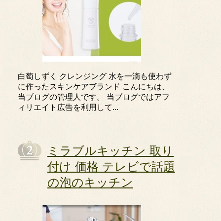
白萄しずく クレンジング 水を一滴も使わず
に作ったスキンケアブランド こんにちは、
当ブログの管理人です。 当ブログではアフ
ィリエイト広告を利用して...
ミラブルキッチン 取り
付け 価格 テレビで話題
の泡のキッチン