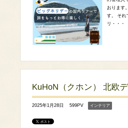
おります
す。 そ
リ・・・
KuHoN（クホン） 北
2025年1月28日
599PV
インテリア