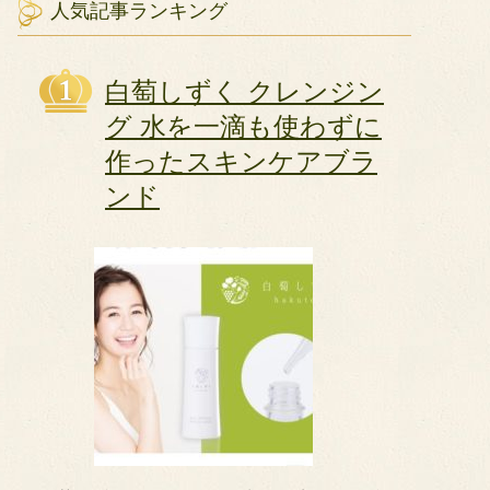
人気記事ランキング
白萄しずく クレンジン
グ 水を一滴も使わずに
作ったスキンケアブラ
ンド