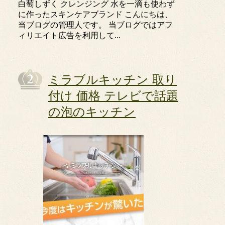
白萄しずく クレンジング 水を一滴も使わず
に作ったスキンケアブランド こんにちは、
当ブログの管理人です。 当ブログではアフ
ィリエイト広告を利用して...
ミラブルキッチン 取り
付け 価格 テレビで話題
の泡のキッチン