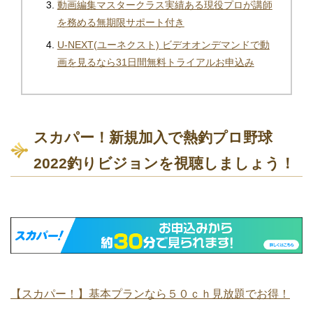
動画編集マスタークラス実績ある現役プロが講師
を務める無期限サポート付き
U-NEXT(ユーネクスト) ビデオオンデマンドで動
画を見るなら31日間無料トライアルお申込み
スカパー！新規加入で熱釣プロ野球
2022釣りビジョンを視聴しましょう！
【スカパー！】基本プランなら５０ｃｈ見放題でお得！