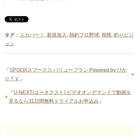
ルお申込み
タグ：
スカパー！
,
新規加入
,
熱釣プロ野球
,
視聴
,
釣りビジ
ョン
「
SPOOXスプークス バリュープラン Powered by ひか
りＴＶ
」
「
U-NEXT(ユーネクスト) ビデオオンデマンドで動画を
見るなら31日間無料トライアルお申込み
」