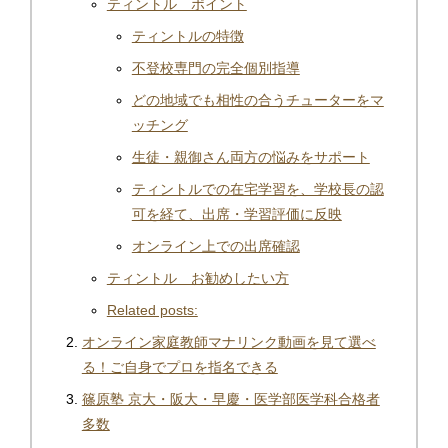
ティントル ポイント
ティントルの特徴
不登校専門の完全個別指導
どの地域でも相性の合うチューターをマ
ッチング
生徒・親御さん両方の悩みをサポート
ティントルでの在宅学習を、学校長の認
可を経て、出席・学習評価に反映
オンライン上での出席確認
ティントル お勧めしたい方
Related posts:
オンライン家庭教師マナリンク動画を見て選べ
る！ご自身でプロを指名できる
篠原塾 京大・阪大・早慶・医学部医学科合格者
多数