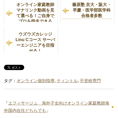
オンライン家庭教師
篠原塾 京大・阪大・
マナリンク動画を見
早慶・医学部医学科
て選べる！ご自身で
合格者多数
プロを指名できる
ウズウズカレッジ
Linu Cコース サーバ
ーエンジニアを目指
せる！
タグ：
オンライン個別指導
,
ティントル
,
不登校専門
「
エフィサージュ 海外子女向けオンライン家庭教師海
外国内在住どちらでも
」