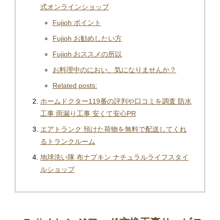
式オンラインショップ
Fujioh ポイント
Fujioh お勧めしたい方
Fujioh おススメの所以
お料理中のにおい、気になりませんか？
Related posts:
ホームドクター119番の評判や口コミを調査 防水
工事 雨漏り工事 安くて安心PR
エアトランク 預けた荷物を無料で配送してくれ
るトランクルーム
地球洗い隊 布ナプキン ナチュラルライフスタイ
ルショップ