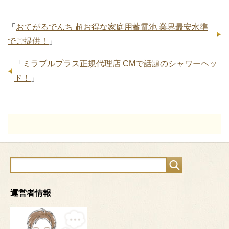
「
おてがるでんち 超お得な家庭用蓄電池 業界最安水準
でご提供！
」
「
ミラブルプラス正規代理店 CMで話題のシャワーヘッ
ド！
」
運営者情報