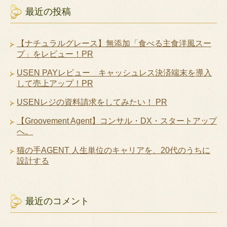
最近の投稿
【ナチュラルグレース】無添加「食べる主食洋風スー
プ」をレビュー！PR
USEN PAYレビュー キャッシュレス決済端末を導入
して売上アップ！PR
USENレジの資料請求をしてみたい！ PR
【Groovement Agent】コンサル・DX・スタートアップ
へ。
猫の手AGENT 人生単位のキャリアを、20代のうちに
設計する
最近のコメント