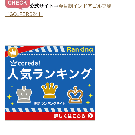
公式サイト
⇒
会員制インドアゴルフ場
【GOLFERS24】