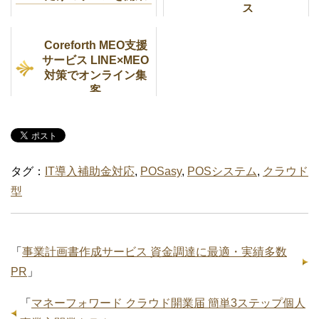
ス
Coreforth MEO支援
サービス LINE×MEO
対策でオンライン集
客
タグ：
IT導入補助金対応
,
POSasy
,
POSシステム
,
クラウド
型
「
事業計画書作成サービス 資金調達に最適・実績多数
PR
」
「
マネーフォワード クラウド開業届 簡単3ステップ個人