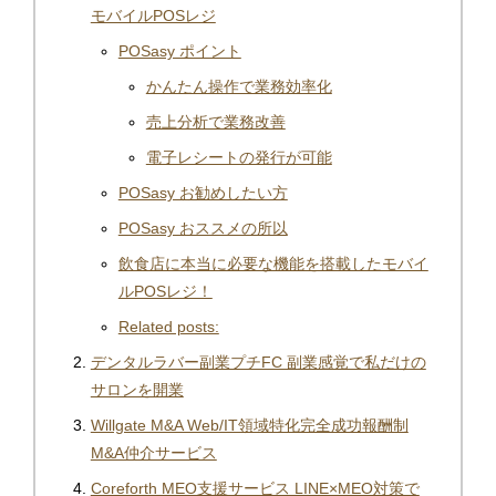
モバイルPOSレジ
POSasy ポイント
かんたん操作で業務効率化
売上分析で業務改善
電子レシートの発行が可能
POSasy お勧めしたい方
POSasy おススメの所以
飲食店に本当に必要な機能を搭載したモバイ
ルPOSレジ！
Related posts:
デンタルラバー副業プチFC 副業感覚で私だけの
サロンを開業
Willgate M&A Web/IT領域特化完全成功報酬制
M&A仲介サービス
Coreforth MEO支援サービス LINE×MEO対策で