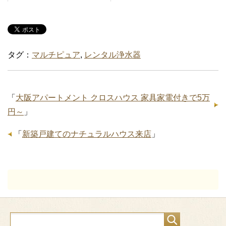
タグ：
マルチピュア
,
レンタル浄水器
「
大阪アパートメント クロスハウス 家具家電付きで5万
円～
」
「
新築戸建てのナチュラルハウス来店
」