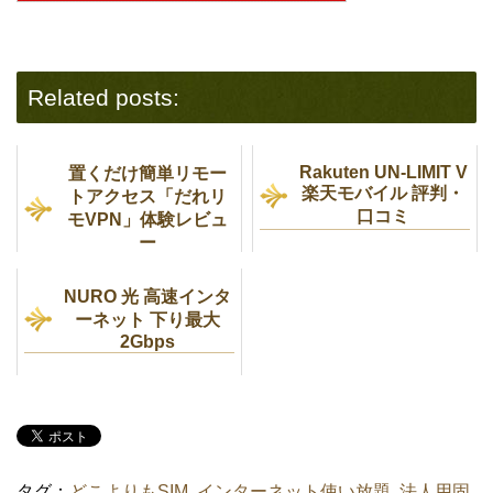
Related posts:
Rakuten UN-LIMIT V
置くだけ簡単リモー
楽天モバイル 評判・
トアクセス「だれリ
口コミ
モVPN」体験レビュ
ー
NURO 光 高速インタ
ーネット 下り最大
2Gbps
タグ：
どこよりもSIM
,
インターネット使い放題
,
法人用固