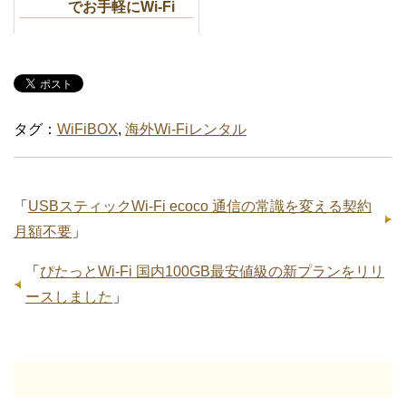
でお手軽にWi-Fi
タグ：
WiFiBOX
,
海外Wi-Fiレンタル
「
USBスティックWi-Fi ecoco 通信の常識を変える契約
月額不要
」
「
ぴたっとWi-Fi 国内100GB最安値級の新プランをリリ
ースしました
」