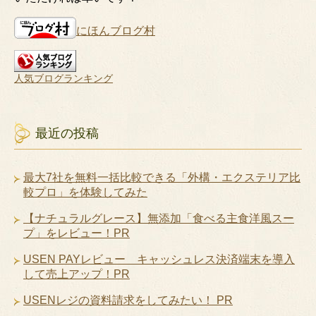
にほんブログ村
人気ブログランキング
最近の投稿
最大7社を無料一括比較できる「外構・エクステリア比
較プロ」を体験してみた
【ナチュラルグレース】無添加「食べる主食洋風スー
プ」をレビュー！PR
USEN PAYレビュー キャッシュレス決済端末を導入
して売上アップ！PR
USENレジの資料請求をしてみたい！ PR