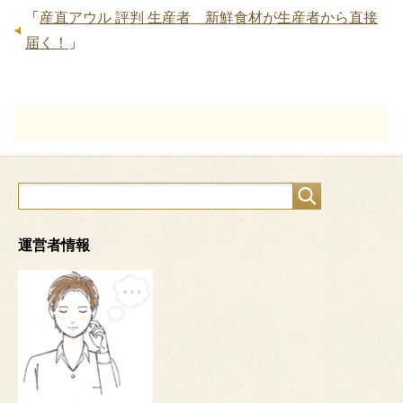
「
産直アウル 評判 生産者 新鮮食材が生産者から直接
届く！
」
運営者情報