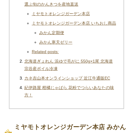
選ぶ旬のかんきつを産地直送
ミヤモトオレンジガーデン本店
ミヤモトオレンジガーデン本店 いちおし商品
みかん定期便
みかん寒天ゼリー
Related posts:
北海道ぎょれん 浜ゆで毛がに 550g×1尾 北海道
宗谷産ボイル冷凍
カネ吉山本オンラインショップ 近江牛通販EC
紀伊路屋 柑橘じゃばら 花粉でつらいあなたの味
方！
ミヤモトオレンジガーデン本店 みかん