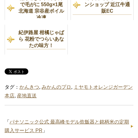
で毛がに 550g×1尾
ンショップ 近江牛通
北海道 宗谷産ボイル
販EC
冷凍
紀伊路屋 柑橘じゃば
ら 花粉でつらいあな
たの味方！
タグ：
かんきつ
,
みかんのプロ
,
ミヤモトオレンジガーデン
本店
,
産地直送
「
パナソニック公式 最高峰モデル炊飯器と銘柄米の定期
購入サービス PR
」