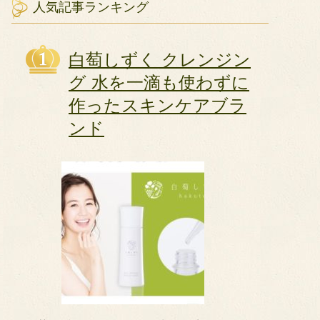
人気記事ランキング
白萄しずく クレンジン
グ 水を一滴も使わずに
作ったスキンケアブラ
ンド