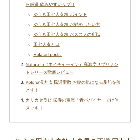
ら厳選 飲みやすいサプリ
ゆうき田七人参粒 ポイント
ゆうき田七人参粒 お勧めしたい方
ゆうき田七人参粒 おススメの所以
田七人参とは
Related posts:
Nature In（ネイチャーイン）高濃度サプリメン
トシリーズ徹底レビュー
Koloha漢方 防風通聖散 お腹の気になる脂肪を落
とす！
カリカセラピ 栄養の宝庫「青パパイヤ」でけ体
スッキリ