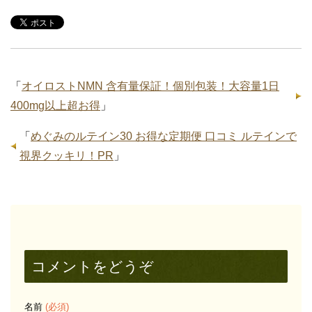
「
オイロストNMN 含有量保証！個別包装！大容量1日
400mg以上超お得
」
「
めぐみのルテイン30 お得な定期便 口コミ ルテインで
視界クッキリ！PR
」
コメントをどうぞ
名前
(必須)