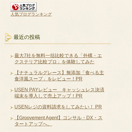
人気ブログランキング
最近の投稿
最大7社を無料一括比較できる「外構・エ
クステリア比較プロ」を体験してみた
【ナチュラルグレース】無添加「食べる主
食洋風スープ」をレビュー！PR
USEN PAYレビュー キャッシュレス決済
端末を導入して売上アップ！PR
USENレジの資料請求をしてみたい！ PR
【Groovement Agent】コンサル・DX・ス
タートアップへ。