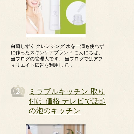
白萄しずく クレンジング 水を一滴も使わず
に作ったスキンケアブランド こんにちは、
当ブログの管理人です。 当ブログではアフ
ィリエイト広告を利用して...
ミラブルキッチン 取り
付け 価格 テレビで話題
の泡のキッチン