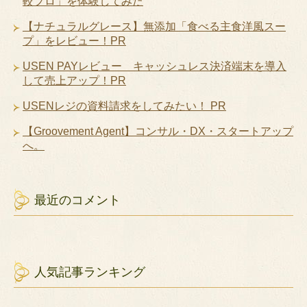
較プロ」を体験してみた
【ナチュラルグレース】無添加「食べる主食洋風スー
プ」をレビュー！PR
USEN PAYレビュー キャッシュレス決済端末を導入
して売上アップ！PR
USENレジの資料請求をしてみたい！ PR
【Groovement Agent】コンサル・DX・スタートアップ
へ。
最近のコメント
人気記事ランキング