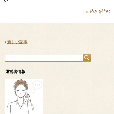
い・・・
続きを読む
新しい記事
運営者情報