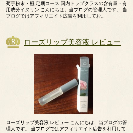
菊芋粉末・極 定期コース 国内トップクラスの含有量・有
用成分イヌリン こんにちは、当ブログの管理人です。 当
ブログではアフィリエイト広告を利用してお...
ローズリップ美容液 レビュー
ローズリップ美容液 レビュー こんにちは、当ブログの管
理人です。 当ブログではアフィリエイト広告を利用して