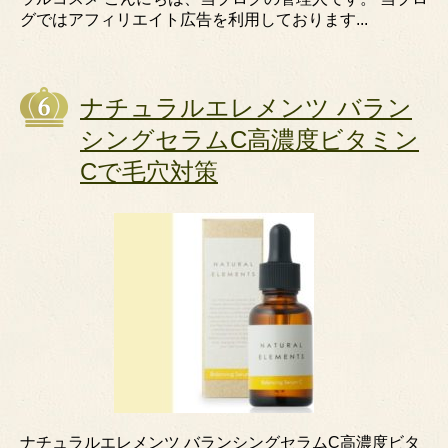
グではアフィリエイト広告を利用しております...
ナチュラルエレメンツ バラン
シングセラムC高濃度ビタミン
Cで毛穴対策
ナチュラルエレメンツ バランシングセラムC高濃度ビタ