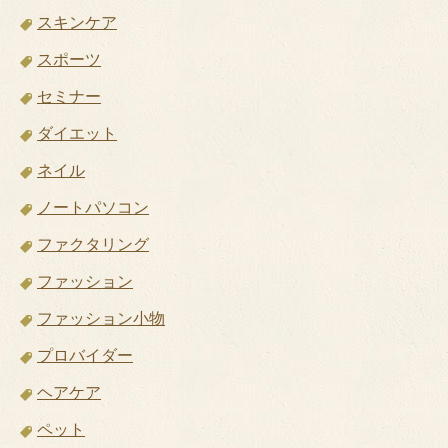
スキンケア
スポーツ
セミナー
ダイエット
ネイル
ノートパソコン
ファクタリング
ファッション
ファッション小物
プロバイダー
ヘアケア
ペット