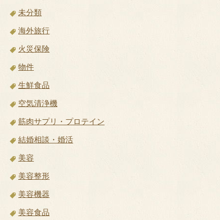
未分類
海外旅行
火災保険
物件
生鮮食品
空気清浄機
筋肉サプリ・プロテイン
結婚相談・婚活
美容
美容整形
美容機器
美容食品