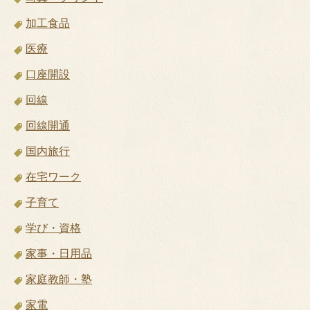
加工食品
医療
口座開設
回線
回線開通
国内旅行
在宅ワーク
子育て
学び・資格
家事・日用品
家庭教師・塾
家電