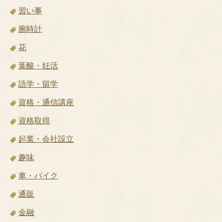
習い事
腕時計
花
葉酸・妊活
語学・留学
資格・通信講座
資格取得
起業・会社設立
趣味
車・バイク
通販
金融