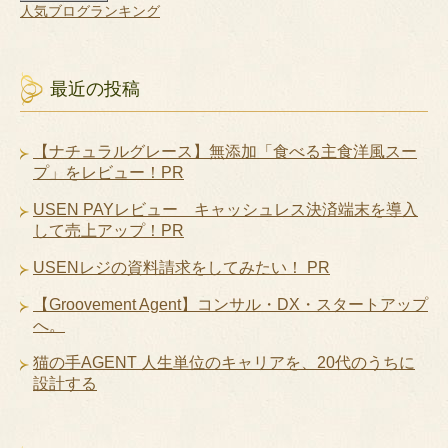
人気ブログランキング
最近の投稿
【ナチュラルグレース】無添加「食べる主食洋風スー
プ」をレビュー！PR
USEN PAYレビュー キャッシュレス決済端末を導入
して売上アップ！PR
USENレジの資料請求をしてみたい！ PR
【Groovement Agent】コンサル・DX・スタートアップ
へ。
猫の手AGENT 人生単位のキャリアを、20代のうちに
設計する