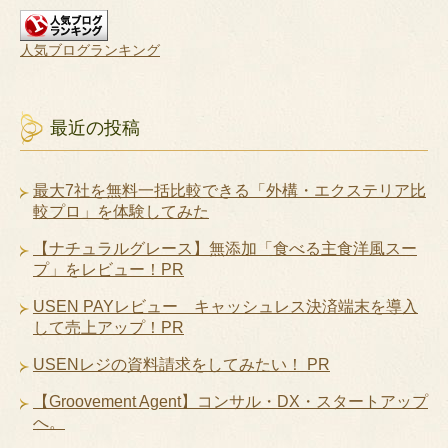
人気ブログランキング
最近の投稿
最大7社を無料一括比較できる「外構・エクステリア比
較プロ」を体験してみた
【ナチュラルグレース】無添加「食べる主食洋風スー
プ」をレビュー！PR
USEN PAYレビュー キャッシュレス決済端末を導入
して売上アップ！PR
USENレジの資料請求をしてみたい！ PR
【Groovement Agent】コンサル・DX・スタートアップ
へ。