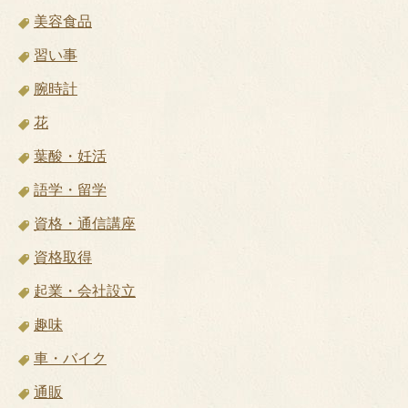
美容食品
習い事
腕時計
花
葉酸・妊活
語学・留学
資格・通信講座
資格取得
起業・会社設立
趣味
車・バイク
通販