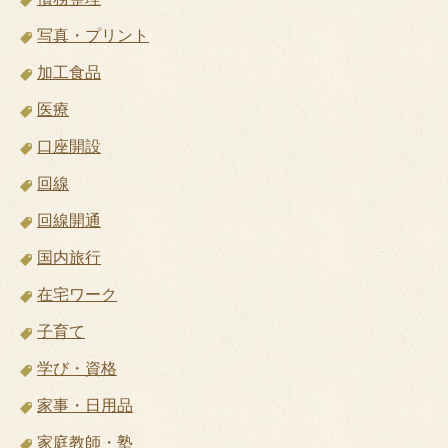
写真・プリント
加工食品
医療
口座開設
回線
回線開通
国内旅行
在宅ワーク
子育て
学び・資格
家事・日用品
家庭教師・塾