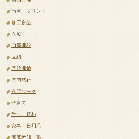
写真・プリント
加工食品
医療
口座開設
回線
回線開通
国内旅行
在宅ワーク
子育て
学び・資格
家事・日用品
家庭教師・塾