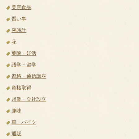
美容食品
習い事
腕時計
花
葉酸・妊活
語学・留学
資格・通信講座
資格取得
起業・会社設立
趣味
車・バイク
通販