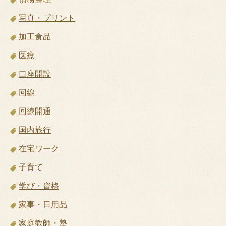
写真・プリント
加工食品
医療
口座開設
回線
回線開通
国内旅行
在宅ワーク
子育て
学び・資格
家事・日用品
家庭教師・塾