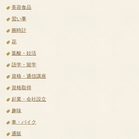
美容食品
習い事
腕時計
花
葉酸・妊活
語学・留学
資格・通信講座
資格取得
起業・会社設立
趣味
車・バイク
通販