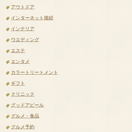
アウトドア
インターネット接続
インテリア
ウエディング
エステ
エンタメ
カラートリートメント
ギフト
クリニック
グッドアピール
グルメ・食品
グルメ予約