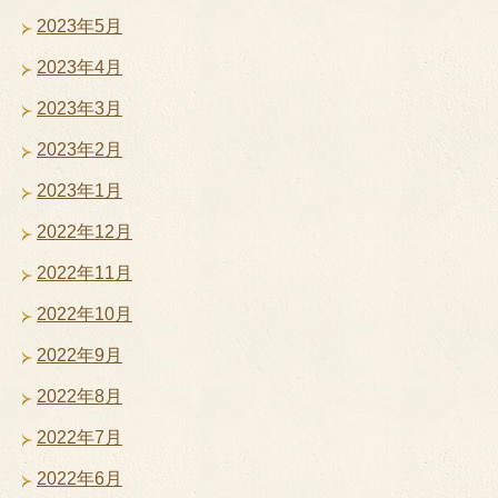
2023年5月
2023年4月
2023年3月
2023年2月
2023年1月
2022年12月
2022年11月
2022年10月
2022年9月
2022年8月
2022年7月
2022年6月