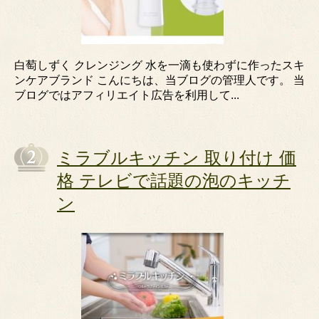
白萄しずく クレンジング 水を一滴も使わずに作ったスキ
ンケアブランド こんにちは、当ブログの管理人です。 当
ブログではアフィリエイト広告を利用して...
ミラブルキッチン 取り付け 価
格 テレビで話題の泡のキッチ
ン