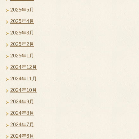
2025年5月
2025年4月
2025年3月
2025年2月
2025年1月
2024年12月
2024年11月
2024年10月
2024年9月
2024年8月
2024年7月
2024年6月