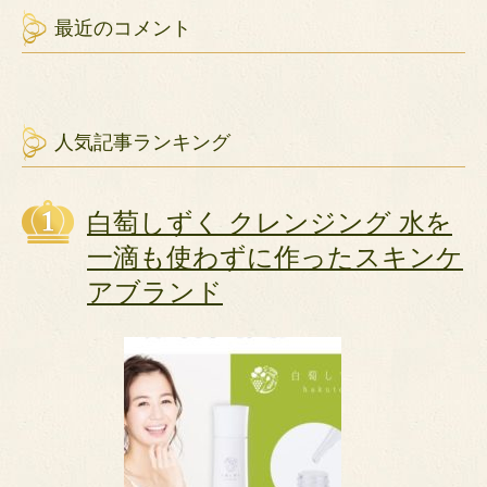
最近のコメント
人気記事ランキング
白萄しずく クレンジング 水を
一滴も使わずに作ったスキンケ
アブランド