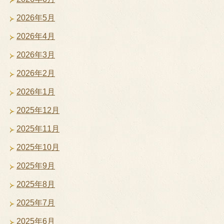
2026年5月
2026年4月
2026年3月
2026年2月
2026年1月
2025年12月
2025年11月
2025年10月
2025年9月
2025年8月
2025年7月
2025年6月