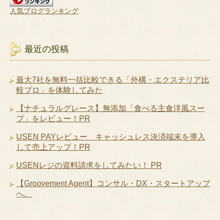
人気ブログランキング
最近の投稿
最大7社を無料一括比較できる「外構・エクステリア比
較プロ」を体験してみた
【ナチュラルグレース】無添加「食べる主食洋風スー
プ」をレビュー！PR
USEN PAYレビュー キャッシュレス決済端末を導入
して売上アップ！PR
USENレジの資料請求をしてみたい！ PR
【Groovement Agent】コンサル・DX・スタートアップ
へ。