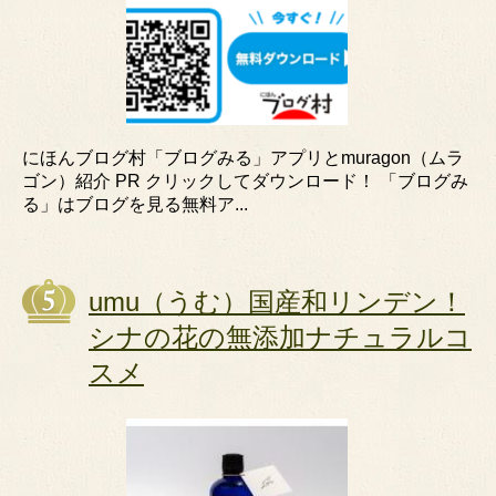
にほんブログ村「ブログみる」アプリとmuragon（ムラ
ゴン）紹介 PR クリックしてダウンロード！ 「ブログみ
る」はブログを見る無料ア...
umu（うむ）国産和リンデン！
シナの花の無添加ナチュラルコ
スメ