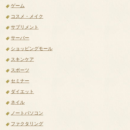
ゲーム
コスメ・メイク
サプリメント
サーバー
ショッピングモール
スキンケア
スポーツ
セミナー
ダイエット
ネイル
ノートパソコン
ファクタリング