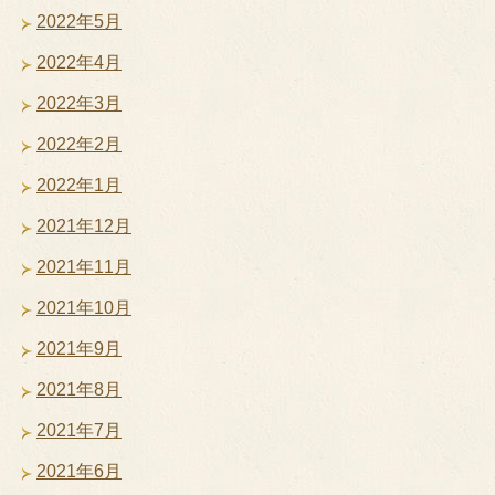
2022年5月
2022年4月
2022年3月
2022年2月
2022年1月
2021年12月
2021年11月
2021年10月
2021年9月
2021年8月
2021年7月
2021年6月