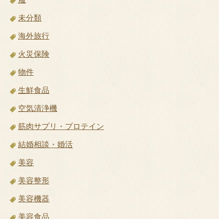
未分類
海外旅行
火災保険
物件
生鮮食品
空気清浄機
筋肉サプリ・プロテイン
結婚相談・婚活
美容
美容整形
美容機器
美容食品