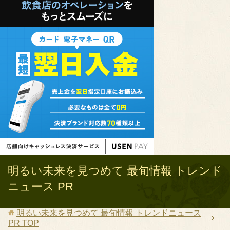
明るい未来を見つめて 最旬情報 トレンド
ニュース PR
明るい未来を見つめて 最旬情報 トレンドニュース
PR
TOP