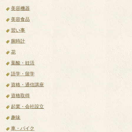
美容機器
美容食品
習い事
腕時計
花
葉酸・妊活
語学・留学
資格・通信講座
資格取得
起業・会社設立
趣味
車・バイク