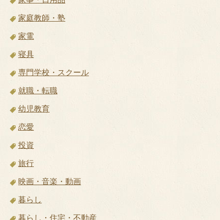
家庭教師・塾
家電
寝具
専門学校・スクール
就職・転職
幼児教育
恋愛
投資
旅行
映画・音楽・動画
暮らし
暮らし・住宅・不動産