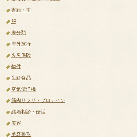
書籍・本
服
未分類
海外旅行
火災保険
物件
生鮮食品
空気清浄機
筋肉サプリ・プロテイン
結婚相談・婚活
美容
美容整形