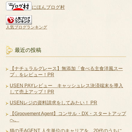
にほんブログ村
人気ブログランキング
最近の投稿
【ナチュラルグレース】無添加「食べる主食洋風スー
プ」をレビュー！PR
USEN PAYレビュー キャッシュレス決済端末を導入
して売上アップ！PR
USENレジの資料請求をしてみたい！ PR
【Groovement Agent】コンサル・DX・スタートアップ
へ。
猫の手AGENT 人生単位のキャリアを、20代のうちに