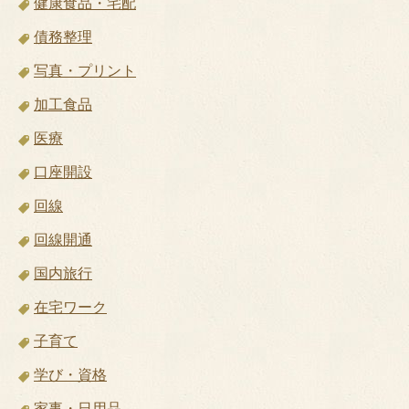
健康食品・宅配
債務整理
写真・プリント
加工食品
医療
口座開設
回線
回線開通
国内旅行
在宅ワーク
子育て
学び・資格
家事・日用品