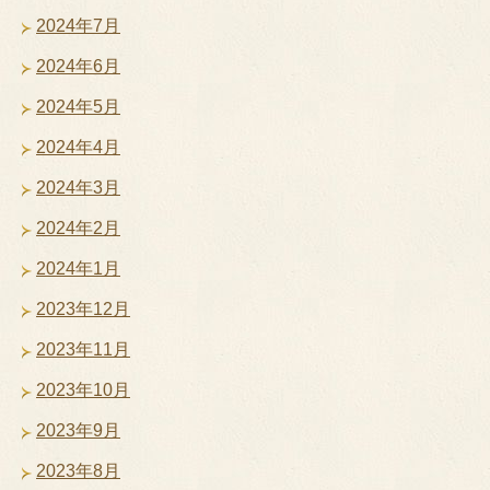
2024年7月
2024年6月
2024年5月
2024年4月
2024年3月
2024年2月
2024年1月
2023年12月
2023年11月
2023年10月
2023年9月
2023年8月