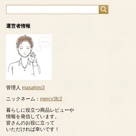
運営者情報
管理人
masahiro3
ニックネーム：
mercy3fc2
暮らしに役立つ商品レビューや
情報を発信しています。
皆さんのお役に立って
いただければ幸いです！