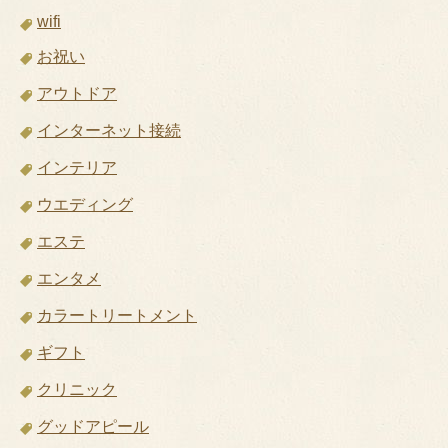
wifi
お祝い
アウトドア
インターネット接続
インテリア
ウエディング
エステ
エンタメ
カラートリートメント
ギフト
クリニック
グッドアピール