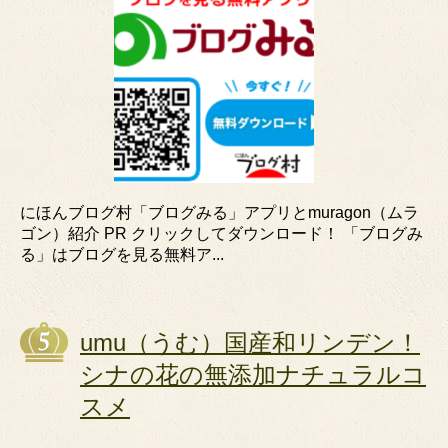
にほんブログ村「ブログみる」アプリとmuragon（ムラ
ゴン）紹介 PR クリックしてダウンロード！ 「ブログみ
る」はブログを見る無料ア...
umu（うむ）国産和リンデン！
シナの花の無添加ナチュラルコ
スメ