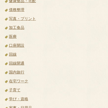
健康食品・宅配
債務整理
写真・プリント
加工食品
医療
口座開設
回線
回線開通
国内旅行
在宅ワーク
子育て
学び・資格
家事・日用品