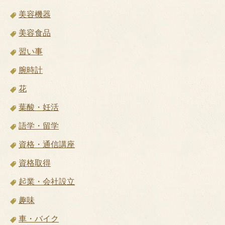
美容機器
美容食品
習い事
腕時計
花
葉酸・妊活
語学・留学
資格・通信講座
資格取得
起業・会社設立
趣味
車・バイク