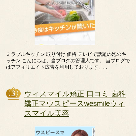
ミラブルキッチン 取り付け 価格 テレビで話題の泡のキ
ッチン こんにちは、当ブログの管理人です。 当ブログで
はアフィリエイト広告を利用しております。...
ウィスマイル矯正 口コミ 歯科
矯正マウスピースwesmileウィ
スマイル美容