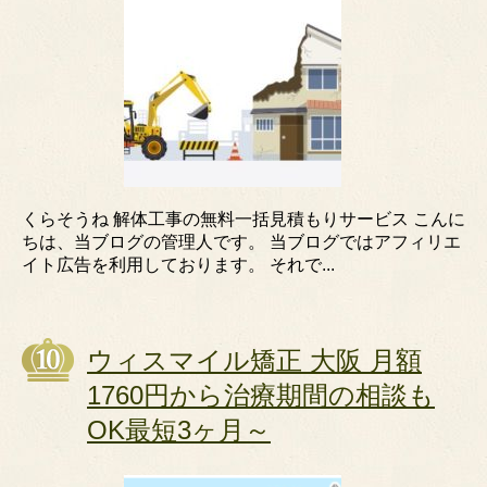
くらそうね 解体工事の無料一括見積もりサービス こんに
ちは、当ブログの管理人です。 当ブログではアフィリエ
イト広告を利用しております。 それで...
ウィスマイル矯正 大阪 月額
1760円から治療期間の相談も
OK最短3ヶ月～