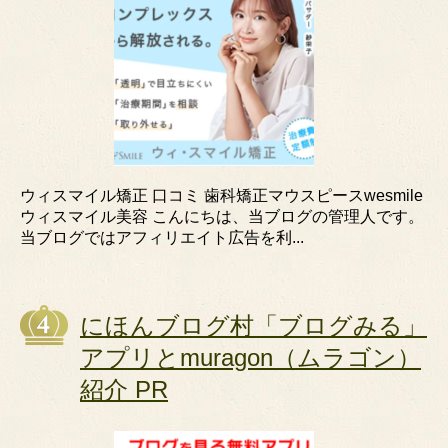
ウィスマイル矯正 口コミ 歯科矯正マウスピースwesmile
ウィスマイル美容 こんにちは、当ブログの管理人です。
当ブログではアフィリエイト広告を利...
にほんブログ村「ブログみる」
アプリとmuragon（ムラゴン）
紹介 PR