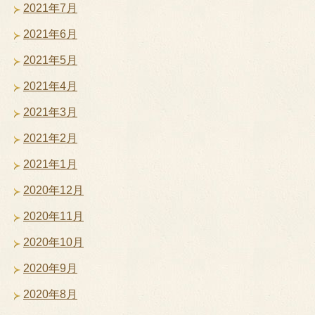
2021年7月
2021年6月
2021年5月
2021年4月
2021年3月
2021年2月
2021年1月
2020年12月
2020年11月
2020年10月
2020年9月
2020年8月