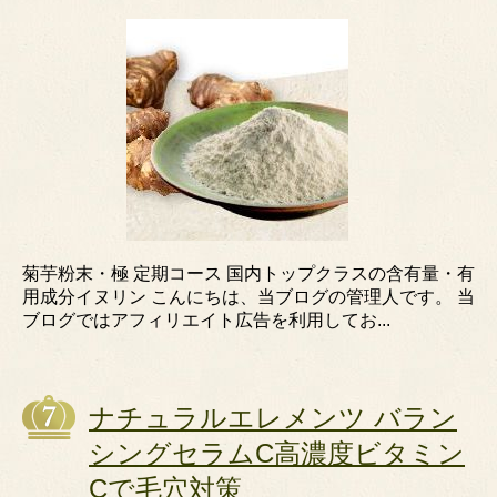
菊芋粉末・極 定期コース 国内トップクラスの含有量・有
用成分イヌリン こんにちは、当ブログの管理人です。 当
ブログではアフィリエイト広告を利用してお...
ナチュラルエレメンツ バラン
シングセラムC高濃度ビタミン
Cで毛穴対策