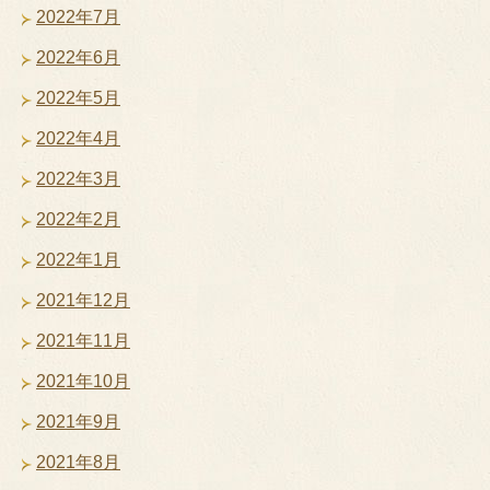
2022年7月
2022年6月
2022年5月
2022年4月
2022年3月
2022年2月
2022年1月
2021年12月
2021年11月
2021年10月
2021年9月
2021年8月