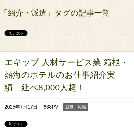
「紹介・派遣」タグの記事一覧
エキップ 人材サービス業 箱根・
熱海のホテルのお仕事紹介実
績 延べ8,000人超！
2025年7月17日
688PV
就職・転職