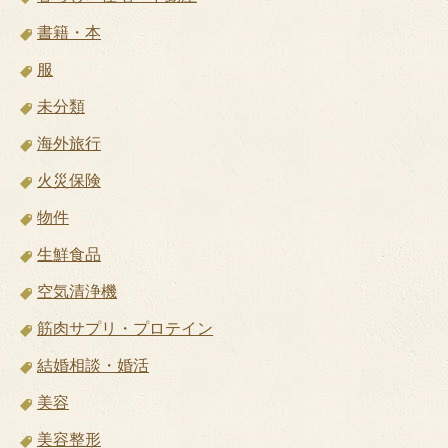
書籍・本
服
未分類
海外旅行
火災保険
物件
生鮮食品
空気清浄機
筋肉サプリ・プロテイン
結婚相談・婚活
美容
美容整形