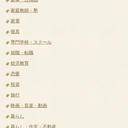
家庭教師・塾
家電
寝具
専門学校・スクール
就職・転職
幼児教育
恋愛
投資
旅行
映画・音楽・動画
暮らし
暮らし・住宅・不動産