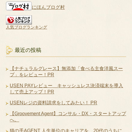
にほんブログ村
人気ブログランキング
最近の投稿
【ナチュラルグレース】無添加「食べる主食洋風スー
プ」をレビュー！PR
USEN PAYレビュー キャッシュレス決済端末を導入
して売上アップ！PR
USENレジの資料請求をしてみたい！ PR
【Groovement Agent】コンサル・DX・スタートアップ
へ。
猫の手AGENT 人生単位のキャリアを、20代のうちに