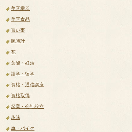
美容機器
美容食品
習い事
腕時計
花
葉酸・妊活
語学・留学
資格・通信講座
資格取得
起業・会社設立
趣味
車・バイク