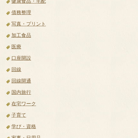
健康食品・宅配
債務整理
写真・プリント
加工食品
医療
口座開設
回線
回線開通
国内旅行
在宅ワーク
子育て
学び・資格
家事・日用品