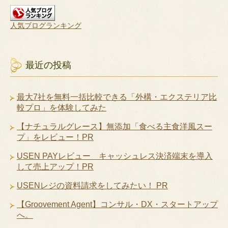
人気ブログランキング
最近の投稿
最大7社を無料一括比較できる「外構・エクステリア比
較プロ」を体験してみた
【ナチュラルグレース】無添加「食べる主食洋風スー
プ」をレビュー！PR
USEN PAYレビュー キャッシュレス決済端末を導入
して売上アップ！PR
USENレジの資料請求をしてみたい！ PR
【Groovement Agent】コンサル・DX・スタートアップ
へ。