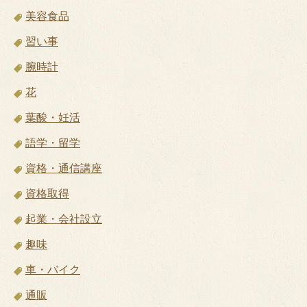
美容食品
習い事
腕時計
花
葉酸・妊活
語学・留学
資格・通信講座
資格取得
起業・会社設立
趣味
車・バイク
通販