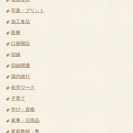
写真・プリント
加工食品
医療
口座開設
回線
回線開通
国内旅行
在宅ワーク
子育て
学び・資格
家事・日用品
家庭教師・塾