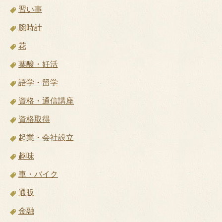
習い事
腕時計
花
葉酸・妊活
語学・留学
資格・通信講座
資格取得
起業・会社設立
趣味
車・バイク
通販
金融