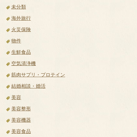
未分類
海外旅行
火災保険
物件
生鮮食品
空気清浄機
筋肉サプリ・プロテイン
結婚相談・婚活
美容
美容整形
美容機器
美容食品