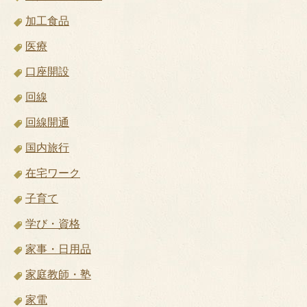
加工食品
医療
口座開設
回線
回線開通
国内旅行
在宅ワーク
子育て
学び・資格
家事・日用品
家庭教師・塾
家電