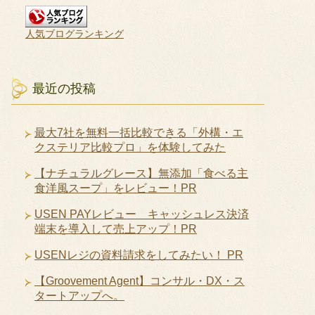
人気ブログランキング
最近の投稿
最大7社を無料一括比較できる「外構・エ
クステリア比較プロ」を体験してみた
【ナチュラルグレース】無添加「食べる主
食洋風スープ」をレビュー！PR
USEN PAYレビュー キャッシュレス決済
端末を導入して売上アップ！PR
USENレジの資料請求をしてみたい！ PR
【Groovement Agent】コンサル・DX・ス
タートアップへ。