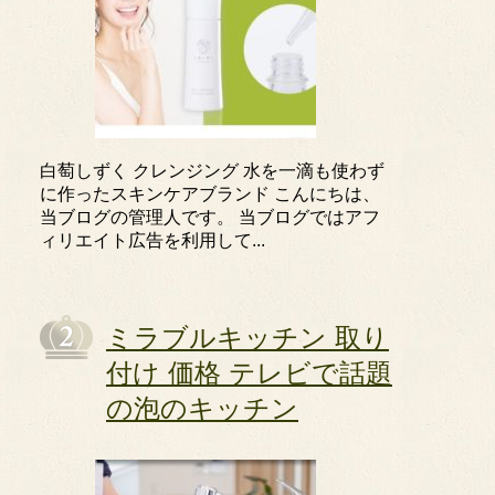
白萄しずく クレンジング 水を一滴も使わず
に作ったスキンケアブランド こんにちは、
当ブログの管理人です。 当ブログではアフ
ィリエイト広告を利用して...
ミラブルキッチン 取り
付け 価格 テレビで話題
の泡のキッチン