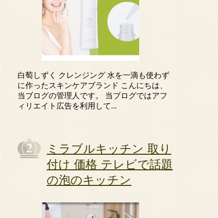
白萄しずく クレンジング 水を一滴も使わず
に作ったスキンケアブランド こんにちは、
当ブログの管理人です。 当ブログではアフ
ィリエイト広告を利用して...
ミラブルキッチン 取り
付け 価格 テレビで話題
の泡のキッチン