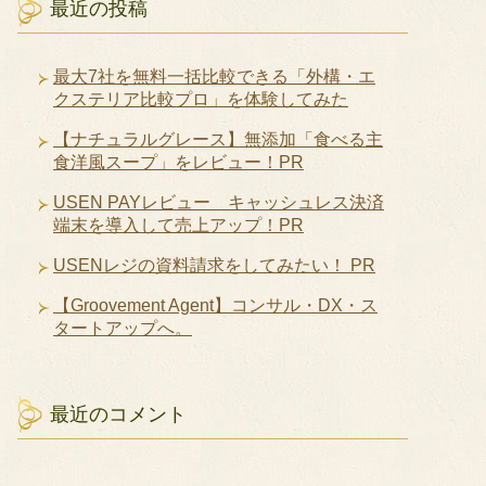
最近の投稿
最大7社を無料一括比較できる「外構・エ
クステリア比較プロ」を体験してみた
【ナチュラルグレース】無添加「食べる主
食洋風スープ」をレビュー！PR
USEN PAYレビュー キャッシュレス決済
端末を導入して売上アップ！PR
USENレジの資料請求をしてみたい！ PR
【Groovement Agent】コンサル・DX・ス
タートアップへ。
最近のコメント