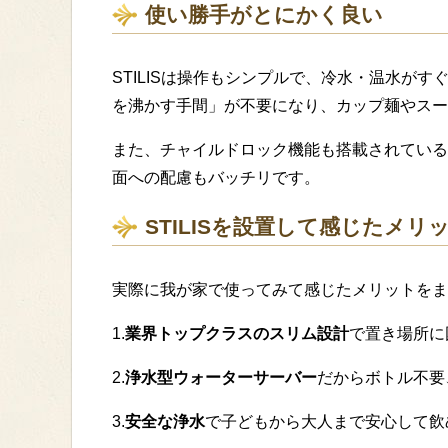
使い勝手がとにかく良い
STILISは操作もシンプルで、冷水・温水が
を沸かす手間」が不要になり、カップ麺やスー
また、チャイルドロック機能も搭載されている
面への配慮もバッチリです。
STILISを設置して感じたメリ
実際に我が家で使ってみて感じたメリットをま
1.
業界トップクラスのスリム設計
で置き場所に
2.
浄水型ウォーターサーバー
だからボトル不要
3.
安全な浄水
で子どもから大人まで安心して飲