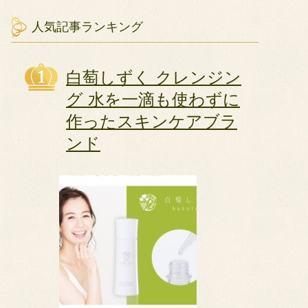
人気記事ランキング
白萄しずく クレンジン
グ 水を一滴も使わずに
作ったスキンケアブラ
ンド