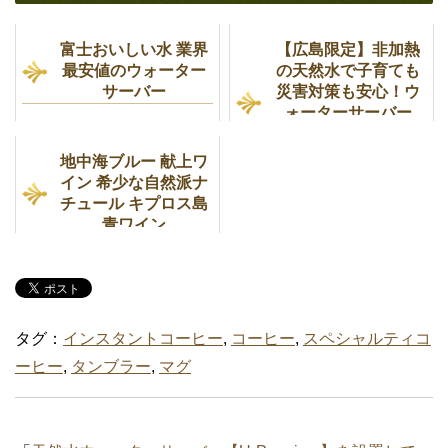
富士おいしい水 業界
【広島限定】非加熱
最安値のウォーター
の天然水で子育ても
サーバー
災害対策も安心！ウ
ォーターサーバー
「天上の明水」レビ
ュー
地中海ブルー 献上ワ
イン 希少な自然派ナ
チュール キプロス島
青ワイン
タグ：
インスタントコーヒー
,
コーヒー
,
スペシャルティコ
ーヒー
,
タンブラー
,
マグ