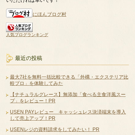
いただければ幸いです！
にほんブログ村
人気ブログランキング
最近の投稿
最大7社を無料一括比較できる「外構・エクステリア比
較プロ」を体験してみた
【ナチュラルグレース】無添加「食べる主食洋風スー
プ」をレビュー！PR
USEN PAYレビュー キャッシュレス決済端末を導入
して売上アップ！PR
USENレジの資料請求をしてみたい！ PR